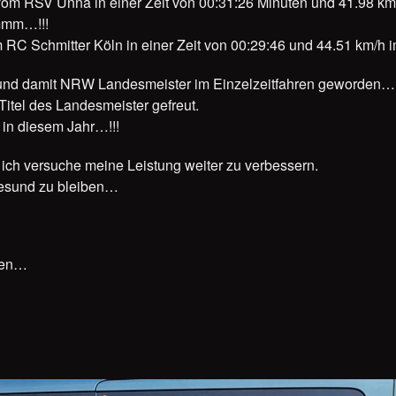
vom RSV Unna in einer Zeit von 00:31:26 Minuten und 41.98 km/
mm…!!!
 RC Schmitter Köln in einer Zeit von 00:29:46 und 44.51 km/h i
t und damit NRW Landesmeister im Einzelzeitfahren geworden…
Titel des Landesmeister gefreut.
n in diesem Jahr…!!!
 ich versuche meine Leistung weiter zu verbessern.
 Gesund zu bleiben…
nen…