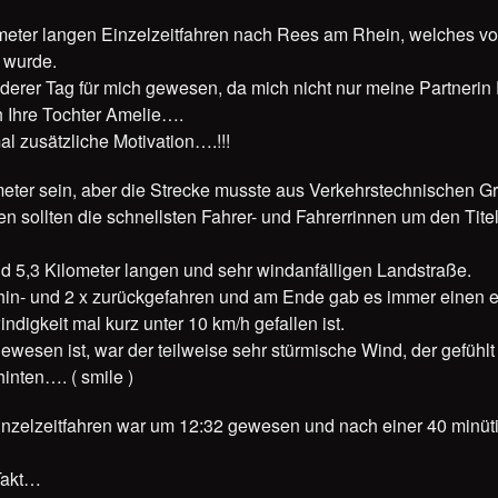
meter langen Einzelzeitfahren nach Rees am Rhein, welches v
t wurde.
erer Tag für mich gewesen, da mich nicht nur meine Partnerin F
 Ihre Tochter Amelie….
al zusätzliche Motivation….!!!
lometer sein, aber die Strecke musste aus Verkehrstechnischen
sen sollten die schnellsten Fahrer- und Fahrerrinnen um den Tit
d 5,3 Kilometer langen und sehr windanfälligen Landstraße.
 hin- und 2 x zurückgefahren und am Ende gab es immer einen 
igkeit mal kurz unter 10 km/h gefallen ist.
ewesen ist, war der teilweise sehr stürmische Wind, der gefühl
inten…. ( smile )
Einzelzeitfahren war um 12:32 gewesen und nach einer 40 minü
Takt…