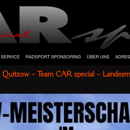
SERVICE
RADSPORT SPONSORING
ÜBER UNS
ADRE
 Quitzow – Team CAR special – Landesm