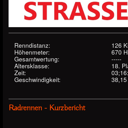
Renndistanz:
126 K
Höhenmeter:
670 H
Gesamtwertung:
-----
Altersklasse:
18. Pl
Zeit:
03;16
Geschwindigkeit:
38,15
Radrennen - Kurzbericht