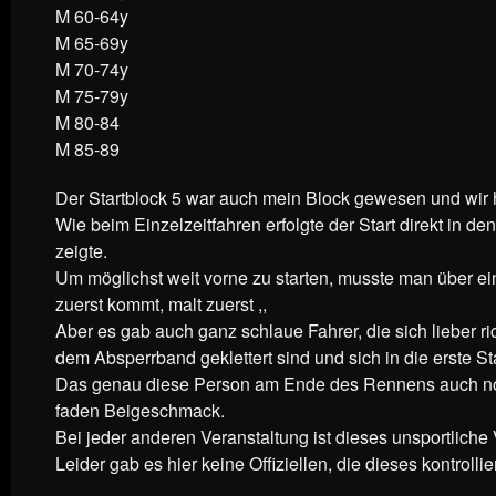
M 60-64y
M 65-69y
M 70-74y
M 75-79y
M 80-84
M 85-89
Der Startblock 5 war auch mein Block gewesen und wir h
Wie beim Einzelzeitfahren erfolgte der Start direkt in d
zeigte.
Um möglichst weit vorne zu starten, musste man über ei
zuerst kommt, malt zuerst ,,
Aber es gab auch ganz schlaue Fahrer, die sich lieber r
dem Absperrband geklettert sind und sich in die erste Sta
Das genau diese Person am Ende des Rennens auch noch
faden Beigeschmack.
Bei jeder anderen Veranstaltung ist dieses unsportliche V
Leider gab es hier keine Offiziellen, die dieses kontroll