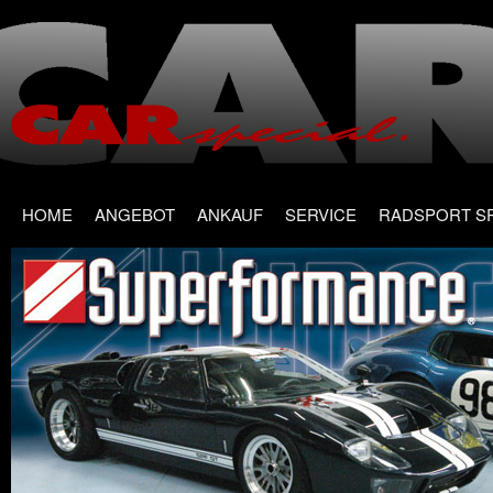
Main menu
Skip
HOME
ANGEBOT
ANKAUF
SERVICE
RADSPORT S
to
content