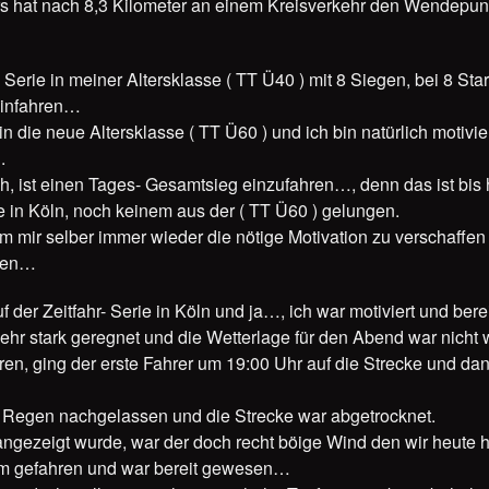
rs hat nach 8,3 Kilometer an einem Kreisverkehr den Wendepun
e Serie in meiner Altersklasse ( TT Ü40 ) mit 8 Siegen, bei 8 St
einfahren…
in die neue Altersklasse ( TT Ü60 ) und ich bin natürlich motivie
.
ch, ist einen Tages- Gesamtsieg einzufahren…, denn das ist bis 
ie in Köln, noch keinem aus der ( TT Ü60 ) gelungen.
um mir selber immer wieder die nötige Motivation zu verschaffe
ehen…
f der Zeitfahr- Serie in Köln und ja…, ich war motiviert und be
ehr stark geregnet und die Wetterlage für den Abend war nicht w
hren, ging der erste Fahrer um 19:00 Uhr auf die Strecke und 
r Regen nachgelassen und die Strecke war abgetrocknet.
angezeigt wurde, war der doch recht böige Wind den wir heute h
rm gefahren und war bereit gewesen…