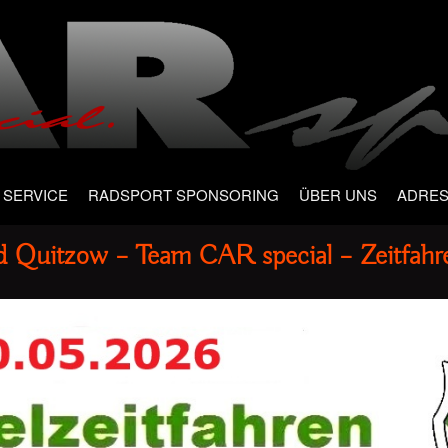
SERVICE
RADSPORT SPONSORING
ÜBER UNS
ADRE
 Quitzow – Team CAR special – Zeitfahr