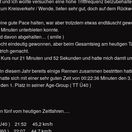
t und ich wollte versuchen eine hohe Trittfrequenz beizubehalte
 zum Kreisverkehr / Wende, liefen sehr gut, doch auf dem Rüc
ine gute Pace halten, war aber trotzdem etwas endtäuscht gewese
 Minuten unterbieten konnte.
nd davon abgehalten… ( smile )
echt eindeutig gewonnen, aber beim Gesamtsieg am heutigen Tag
trich gemacht.
en Kurs nur 21 Minuten und 52 Sekunden und hatte mich dami
in diesem Jahr bereits einige Rennen zusammen bestritten hatt
hatte sich mit einer sehr guten Zeit von 00:22:36 Minuten den 3
den 1. Platz in seiner Age-Group ( TT Ü40 )
en fünf vom heutigen Zeitfahren….
40 ) 21:52 45,2 km/h
60 ) 22:07 44,7 km/h