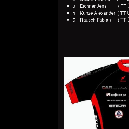
3 Eichner Jens ( TT Ü
4 Kunze Alexander ( TT 
5 Rausch Fabian ( TT 