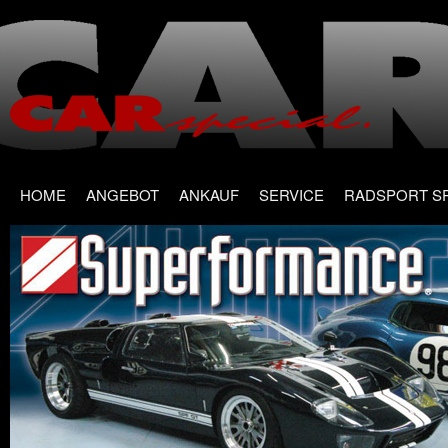
Main menu
Skip
HOME
ANGEBOT
ANKAUF
SERVICE
RADSPORT S
to
content