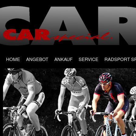
Main menu
Skip
HOME
ANGEBOT
ANKAUF
SERVICE
RADSPORT S
to
content