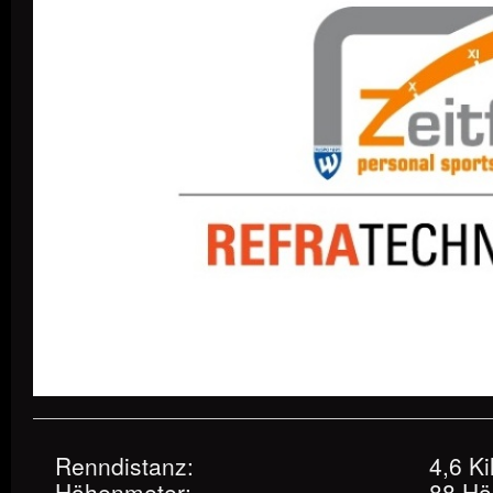
Renndistanz:
4,6 K
Höhenmeter:
88 Hö