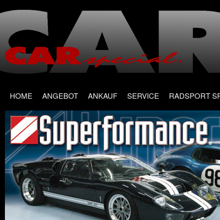
Main menu
Skip
HOME
ANGEBOT
ANKAUF
SERVICE
RADSPORT S
to
content