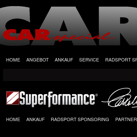
Main menu
Skip
HOME
ANGEBOT
ANKAUF
SERVICE
RADSPORT S
to
content
HOME
ANKAUF
RADSPORT SPONSORING
PARTNER